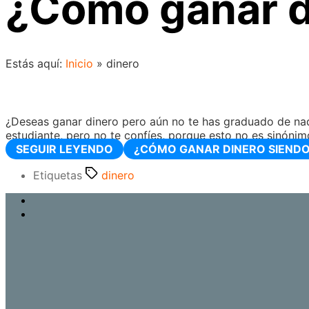
¿Cómo ganar d
Estás aquí:
Inicio
»
dinero
¿Deseas ganar dinero pero aún no te has graduado de na
estudiante, pero no te confíes, porque esto no es sinóni
SEGUIR LEYENDO
¿CÓMO GANAR DINERO SIENDO
Etiquetas
dinero